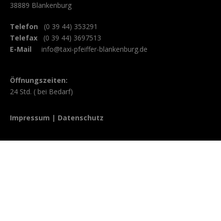
38889 Blankenburg
Telefon
(0 39 44) 353291
Telefax
(0 39 44) 3697513
E-Mail
info@taxi-pfeiffer-blankenburg.de
Öffnungszeiten:
24 Std. ( bei Bedarf)
Impressum
|
Datenschutz