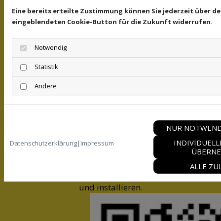
Eine bereits erteilte Zustimmung können Sie jederzeit über de
eingeblendeten Cookie-Button für die Zukunft widerrufen.
Notwendig
Statistik
Mit Klick auf den Button werden Sie zu unserem
Andere
Bestellsystem weitergeleitet
NUR NOTWEND
ZUR BUCHUNG IHRER FAHRT
INDIVIDUEL
Datenschutzerklärung
|
Impressum
ÜBERN
ALLE ZU
QR-Code zur Taxi-Rechner-App. Einfach scannen
und installieren.