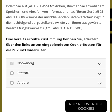
Erforderliche Dokumente für
Indem Sie auf „ALLE ZULASSEN" klicken, stimmen Sie sowohl dem
Krankenfahrten
Speichern und Abrufen von Informationen auf Ihrem Gerät (§ 25
E-M
Abs. 1 TDDDG) sowie der anschließenden Datenverarbeitung für
Um eine Krankenfahrt erfolgreich zu planen,
die nachfolgend dargestellten bzw. die von Ihnen ausgewählten
benötigen Sie verschiedene Unterlagen. In den
Fac
Verarbeitungszwecke zu (Art 6 Abs. 1 lit. a. DSGVO).
meisten Fällen ist eine ärztliche Verordnung
erforderlich, die die medizinische Notwendigkeit der
Ins
Eine bereits erteilte Zustimmung können Sie jederzeit
Fahrt bestätigt. Zudem könnte bei einigen
über den links unten eingeblendeten Cookie-Button für
Krankenkassen ein vorheriger Antrag auf
die Zukunft widerrufen.
Kostenübernahme notwendig sein. Informieren Sie
sich im Vorfeld bei Ihrer Krankenkasse über die
Notwendig
genauen Anforderungen, um sicherzugehen, dass
alle Unterlagen vollständig vorliegen.
Statistik
Wie wählt man das richtige
Andere
Taxiunternehmen?
Das passende Taxiunternehmen für Ihre
Krankenfahrt zu wählen, erfordert einige
NUR NOTWENDIGE
Überlegungen. Achten Sie darauf, dass das
COOKIES
Unternehmen über Erfahrung im Bereich von