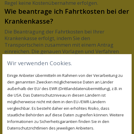
Regel keine Kostenübernahme erfolgen.
Wie beantrage ich Fahrtkosten bei der
Krankenkasse?
Die Beantragung der Fahrtkosten bei Ihrer
Krankenkasse erfolgt, indem Sie den
Transportschein zusammen mit einem Antrag
einreichen. Die genauen Vorlagen und Verfahren
können je nach Krankenkasse unterschiedlich sein,
Wir verwenden Cookies.
daher empfiehlt es sich, frühzeitig Rücksprache zu
halten und die Unterlagen vollständig einzureichen.
Einige Anbieter übermitteln im Rahmen von der Verarbeitung zu
Der Prozess der Krankenfahrt-
den genannten Zwecken möglicherweise Daten an Länder
außerhalb der EU/ des EWR (Drittlanddatenübermittlung), z.B. in
Organisation
die USA. Das Datenschutzniveau in diesen Ländern ist
möglicherweise nicht mit dem in den EU-/EWR-Ländern
Die Organisation einer Krankenfahrt kann für viele
vergleichbar. Es besteht daher ein erhöhtes Risiko, dass
Menschen eine Herausforderung darstellen. Mit
staatliche Behörden auf diese Daten zugreifen können. Weitere
einer klaren Struktur und den richtigen
Informationen zu Sicherheitsgarantien finden Sie in den
Informationen wird dieser Prozess jedoch erheblich
Datenschutzrichtlinien des jeweiligen Anbieters.
erleichtert.